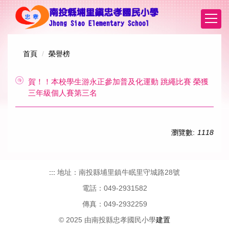
跳
到
主
要
內
首頁
榮譽榜
容
區
賀！！本校學生游永正參加普及化運動 跳繩比賽 榮獲
三年級個人賽第三名
瀏覽數:
1118
:::
地址：南投縣埔里鎮牛眠里守城路28號
電話：049-2931582
傳真：049-2932259
© 2025 由南投縣忠孝國民小學
建置